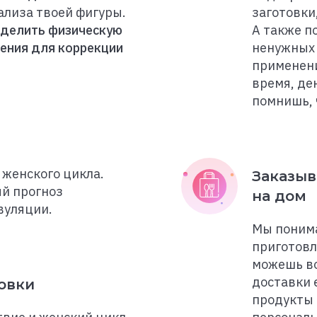
ализа твоей фигуры.
заготовки
еделить физическую
А также п
нения для коррекции
ненужных 
применени
время, де
помнишь, 
 женского цикла.
Заказыв
й прогноз
на дом
вуляции.
Мы понима
приготовл
можешь в
доставки 
овки
продукты 