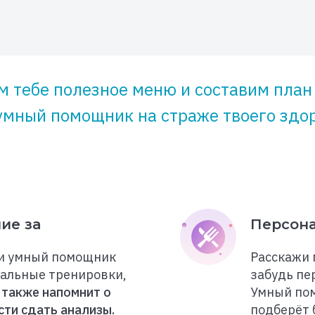
 тебе полезное меню и составим план
умный помощник на страже твоего здор
ие за
Персона
 и умный помощник
Расскажи 
уальные тренировки,
забудь пе
 также напомнит о
Умный пом
сти сдать анализы.
подберёт 